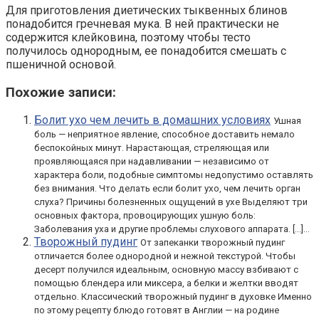
Для приготовления диетических тыквенных блинов
понадобится гречневая мука. В ней практически не
содержится клейковина, поэтому чтобы тесто
получилось однородным, ее понадобится смешать с
пшеничной основой.
Похожие записи:
Болит ухо чем лечить в домашних условиях
Ушная
боль — неприятное явление, способное доставить немало
беспокойных минут. Нарастающая, стреляющая или
проявляющаяся при надавливании — независимо от
характера боли, подобные симптомы недопустимо оставлять
без внимания. Что делать если болит ухо, чем лечить орган
слуха? Причины болезненных ощущений в ухе Выделяют три
основных фактора, провоцирующих ушную боль:
Заболевания уха и другие проблемы слухового аппарата. […]...
Творожный пудинг
От запеканки творожный пудинг
отличается более однородной и нежной текстурой. Чтобы
десерт получился идеальным, основную массу взбивают с
помощью блендера или миксера, а белки и желтки вводят
отдельно. Классический творожный пудинг в духовке Именно
по этому рецепту блюдо готовят в Англии — на родине