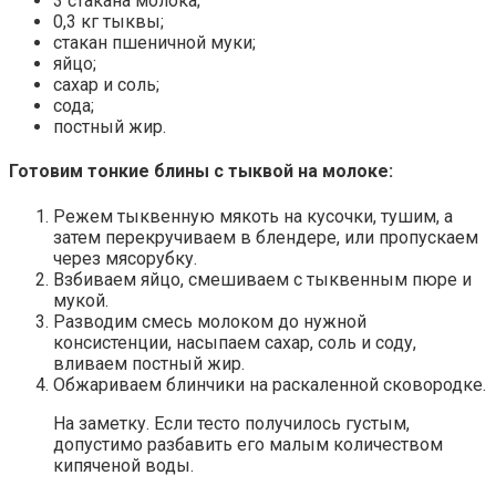
3 стакана молока;
0,3 кг тыквы;
стакан пшеничной муки;
яйцо;
сахар и соль;
сода;
постный жир.
Готовим тонкие блины с тыквой на молоке:
Режем тыквенную мякоть на кусочки, тушим, а
затем перекручиваем в блендере, или пропускаем
через мясорубку.
Взбиваем яйцо, смешиваем с тыквенным пюре и
мукой.
Разводим смесь молоком до нужной
консистенции, насыпаем сахар, соль и соду,
вливаем постный жир.
Обжариваем блинчики на раскаленной сковородке.
На заметку. Если тесто получилось густым,
допустимо разбавить его малым количеством
кипяченой воды.