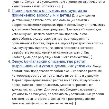
пудинга. Секрет его успешного приготовления заключается в
качественно взбитых белках и […]...
Глицин для чего он нужен, инструкция по
применению взрослым и детям
Для улучшения
умственной деятельности, нормализации памяти и
сопротивляемости стрессам врачи рекомендуют принимать
доступное и безопасное средство. Препарат «Глицин»: для
чего он нужен, из чего состоит, как правильно его
употреблять, существуют ли противопоказания по
применению? Состав, формы выпуска Препарат состоит из
аминоуксусной кислоты, важного вещества, которое
вырабатывает наш организм самостоятельно. Она
необходима для регуляции большого количества […]...
Фикус бенгальский описание, где растет,
выращивание и уход в домашних условиях
Фикус
бенгальский представляет собой очень красивое растение,
которое разрастается не только в высоту, но и в ширину.
Дерево преимущественно растет во влажных муссонных
лесах, однако некоторые виды можно вырастить и в
домашних условиях. Для этого необходимо правильно
ухаживать за фикусом, обеспечив ему оптимальные условия
для полноценного роста. Описание и распространение
Бенгальский фикус — это вечнозеленое […]...