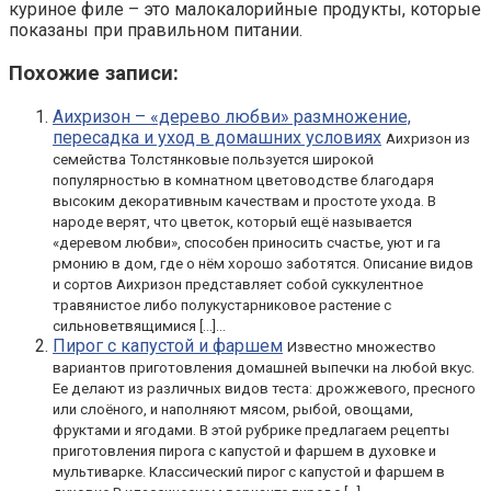
куриное филе – это малокалорийные продукты, которые
показаны при правильном питании.
Похожие записи:
Аихризон – «дерево любви» размножение,
пересадка и уход в домашних условиях
Аихризон из
семейства Толстянковые пользуется широкой
популярностью в комнатном цветоводстве благодаря
высоким декоративным качествам и простоте ухода. В
народе верят, что цветок, который ещё называется
«деревом любви», способен приносить счастье, уют и га
рмонию в дом, где о нём хорошо заботятся. Описание видов
и сортов Аихризон представляет собой суккулентное
травянистое либо полукустарниковое растение с
сильноветвящимися […]...
Пирог с капустой и фаршем
Известно множество
вариантов приготовления домашней выпечки на любой вкус.
Ее делают из различных видов теста: дрожжевого, пресного
или слоёного, и наполняют мясом, рыбой, овощами,
фруктами и ягодами. В этой рубрике предлагаем рецепты
приготовления пирога с капустой и фаршем в духовке и
мультиварке. Классический пирог с капустой и фаршем в