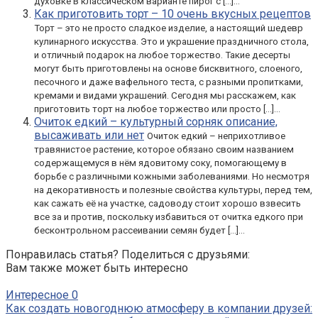
духовке В классическом варианте пирог с […]...
Как приготовить торт – 10 очень вкусных рецептов
Торт – это не просто сладкое изделие, а настоящий шедевр
кулинарного искусства. Это и украшение праздничного стола,
и отличный подарок на любое торжество. Такие десерты
могут быть приготовлены на основе бисквитного, слоеного,
песочного и даже вафельного теста, с разными пропитками,
кремами и видами украшений. Сегодня мы расскажем, как
приготовить торт на любое торжество или просто […]...
Очиток едкий – культурный сорняк описание,
высаживать или нет
Очиток едкий – неприхотливое
травянистое растение, которое обязано своим названием
содержащемуся в нём ядовитому соку, помогающему в
борьбе с различными кожными заболеваниями. Но несмотря
на декоративность и полезные свойства культуры, перед тем,
как сажать её на участке, садоводу стоит хорошо взвесить
все за и против, поскольку избавиться от очитка едкого при
бесконтрольном рассеивании семян будет […]...
Понравилась статья? Поделиться с друзьями:
Вам также может быть интересно
Интересное
0
Как создать новогоднюю атмосферу в компании друзей: