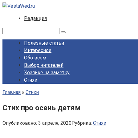
Перейти
к
Редакция
контенту
Поиск:
Полезные статьи
Интересное
Обо всем
Выбор читателей
Хозяйке на заметку
Стихи
Главная
»
Стихи
Стих про осень детям
Опубликовано:
3 апреля, 2020
Рубрика:
Стихи