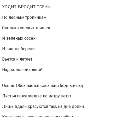
ХОДИТ-БРОДИТ ОСЕНЬ
По лесным тропинкам
Сколько свежих шишек
И зеленых сосен!
И листок березы
Вьется и летает
Над колючей елкой!
Осень. Обсыпается весь наш бедный сад.
Листья пожелтелые по ветру летят.
Лишь вдали красуются там, на дне долин,
Кисти ярко-красные вянущих рябин.