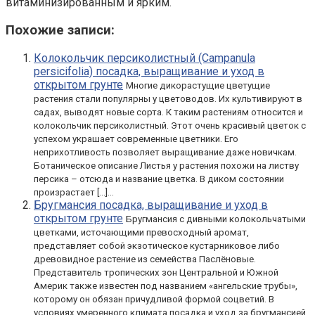
витаминизированным и ярким.
Похожие записи:
Колокольчик персиколистный (Campanula
persicifolia) посадка, выращивание и уход в
открытом грунте
Многие дикорастущие цветущие
растения стали популярны у цветоводов. Их культивируют в
садах, выводят новые сорта. К таким растениям относится и
колокольчик персиколистный. Этот очень красивый цветок с
успехом украшает современные цветники. Его
неприхотливость позволяет выращивание даже новичкам.
Ботаническое описание Листья у растения похожи на листву
персика – отсюда и название цветка. В диком состоянии
произрастает […]...
Бругмансия посадка, выращивание и уход в
открытом грунте
Бругмансия с дивными колокольчатыми
цветками, источающими превосходный аромат,
представляет собой экзотическое кустарниковое либо
древовидное растение из семейства Паслёновые.
Представитель тропических зон Центральной и Южной
Америк также известен под названием «ангельские трубы»,
которому он обязан причудливой формой соцветий. В
условиях умеренного климата посадка и уход за бругмансией