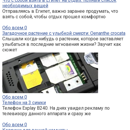
Что с собой взять в Египет на отдых: полный список
необходимых вещей
Отправляясь в Египет, важно заранее продумать, что
взять с собой, чтобы отдых прошел комфортно
Обо всем
0
Загадочное растение с улыбкой смерти: Oenanthe crocata
Слышали когда-нибудь о растении, которое заставляет
улыбаться в последние мгновения жизни? Звучит как
сюжет
Обо всем
0
Телефон на 3 симки
Телефон Explay B240. На днях увидел рекламу по
телевизору данного аппарата и сразу же
Обо всем
0