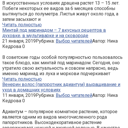
В искусственных условиях драцена растет 13 – 15 лет.
Побеги некоторых ее видов за 6 месяцев способны
вытянуться до полуметра. Листья живут около года, а
затем засыхают и
Читать полностью
Минтай под маринадом – 7 вкусных рецептов в
духовке, в мультиварке и на сковороде
21 января, 2019
Рубрика:
Выбор читателей
Автор:
Ника
Кедрова
0
В советские годы особой популярностью пользовалось
такое блюдо, как минтай под маринадом. Сегодня, оно
утратило свою актуальность и совсем напрасно, ведь
именно маринад из лука и моркови подчеркивает
Читать полностью
Венерин волос (папоротник адиантум) выращивание и
уход в домашних условиях
11 января, 2019
Рубрика:
Выбор читателей
Автор:
Ника
Кедрова
0
Адиантум – популярное комнатное растение, которое
является одним из видов многочисленного рода
папоротников. Высокодекоративное растение
завораживает нежной и ажурной зеленью. В качестве