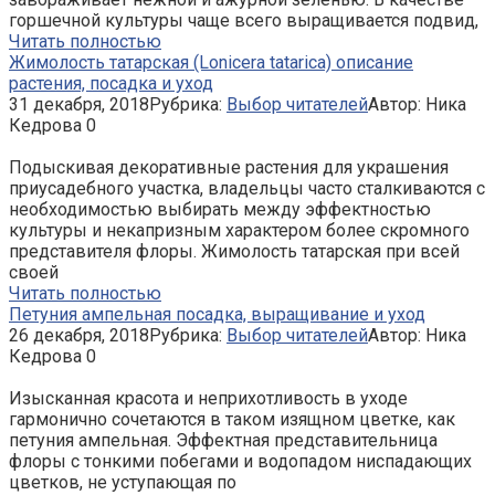
горшечной культуры чаще всего выращивается подвид,
Читать полностью
Жимолость татарская (Lonicera tatarica) описание
растения, посадка и уход
31 декабря, 2018
Рубрика:
Выбор читателей
Автор:
Ника
Кедрова
0
Подыскивая декоративные растения для украшения
приусадебного участка, владельцы часто сталкиваются с
необходимостью выбирать между эффектностью
культуры и некапризным характером более скромного
представителя флоры. Жимолость татарская при всей
своей
Читать полностью
Петуния ампельная посадка, выращивание и уход
26 декабря, 2018
Рубрика:
Выбор читателей
Автор:
Ника
Кедрова
0
Изысканная красота и неприхотливость в уходе
гармонично сочетаются в таком изящном цветке, как
петуния ампельная. Эффектная представительница
флоры с тонкими побегами и водопадом ниспадающих
цветков, не уступающая по