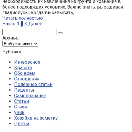
необходимость их извлечения из грунта и хранения в
более подходящих условиях. Важно знать, выращивая
гладиолусы, когда выкапывать,
Читать полностью
Пагинация
Назад
1
2
3
Далее
записей
Поиск:
Архивы
Архивы
Рубрики
Интересное
Красота
Обо всем
Отношения
Полезные статьи
Рецепты
Самопознание
Статьи
Стихи
уник
Хозяйке на заметку
Цветы