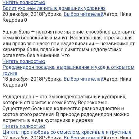
Читать полностью
Болит ухо чем лечить в домашних условиях
20 декабря, 2018
Рубрика:
Выбор читателей
Автор:
Ника
Кедрова
0
Ушная боль — неприятное явление, способное доставить
немало беспокойных минут. Нарастающая, стреляющая
или проявляющаяся при надавливании — независимо от
характера боли, подобные симптомы недопустимо
оставлять без внимания. Что
Читать полностью
Рододендрон посадка, выращивание и уход в открытом
грунте
18 декабря, 2018
Рубрика:
Выбор читателей
Автор:
Ника
Кедрова
0
Рододендрон – это высокодекоративный кустарник,
который относится к семейству Вересковые.
Существует большое количество разновидностей и
сортов этого растения. В природе рододендрон можно
встретить в виде кустарника и дерева.
Читать полностью
Цитаты про любовь со смыслом, красивые и грустные
12 декабря, 2018
Рубрика:
Выбор читателей
Автор:
Ника