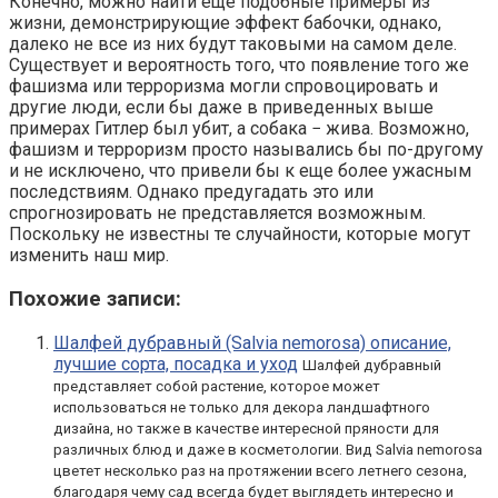
Конечно, можно найти еще подобные примеры из
жизни, демонстрирующие эффект бабочки, однако,
далеко не все из них будут таковыми на самом деле.
Существует и вероятность того, что появление того же
фашизма или терроризма могли спровоцировать и
другие люди, если бы даже в приведенных выше
примерах Гитлер был убит, а собака − жива. Возможно,
фашизм и терроризм просто назывались бы по-другому
и не исключено, что привели бы к еще более ужасным
последствиям. Однако предугадать это или
спрогнозировать не представляется возможным.
Поскольку не известны те случайности, которые могут
изменить наш мир.
Похожие записи:
Шалфей дубравный (Salvia nemorosa) описание,
лучшие сорта, посадка и уход
Шалфей дубравный
представляет собой растение, которое может
использоваться не только для декора ландшафтного
дизайна, но также в качестве интересной пряности для
различных блюд и даже в косметологии. Вид Salvia nemorosa
цветет несколько раз на протяжении всего летнего сезона,
благодаря чему сад всегда будет выглядеть интересно и