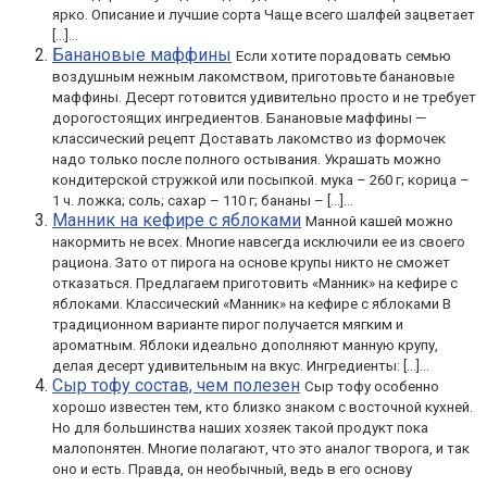
ярко. Описание и лучшие сорта Чаще всего шалфей зацветает
[…]...
Банановые маффины
Если хотите порадовать семью
воздушным нежным лакомством, приготовьте банановые
маффины. Десерт готовится удивительно просто и не требует
дорогостоящих ингредиентов. Банановые маффины —
классический рецепт Доставать лакомство из формочек
надо только после полного остывания. Украшать можно
кондитерской стружкой или посыпкой. мука – 260 г; корица –
1 ч. ложка; соль; сахар – 110 г; бананы – […]...
Манник на кефире с яблоками
Манной кашей можно
накормить не всех. Многие навсегда исключили ее из своего
рациона. Зато от пирога на основе крупы никто не сможет
отказаться. Предлагаем приготовить «Манник» на кефире с
яблоками. Классический «Манник» на кефире с яблоками В
традиционном варианте пирог получается мягким и
ароматным. Яблоки идеально дополняют манную крупу,
делая десерт удивительным на вкус. Ингредиенты: […]...
Сыр тофу состав, чем полезен
Сыр тофу особенно
хорошо известен тем, кто близко знаком с восточной кухней.
Но для большинства наших хозяек такой продукт пока
малопонятен. Многие полагают, что это аналог творога, и так
оно и есть. Правда, он необычный, ведь в его основу