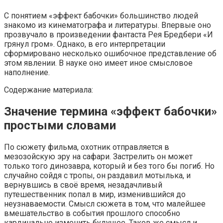
С понятием «эффект бабочки» большинство людей
знакомо из кинематографа и литературы. Впервые оно
прозвучало в произведении фантаста Рея Бредбери «И
грянул гром». Однако, в его интерпретации
сформировано несколько ошибочное представление об
этом явлении. В науке оно имеет иное смысловое
наполнение.
Содержание материала:
Значение термина «эффект бабочки»
простыми словами
По сюжету фильма, охотник отправляется в
мезозойскую эру на сафари. Застрелить он может
только того динозавра, который и без того бы погиб. Но
случайно сойдя с тропы, он раздавил мотылька, и
вернувшись в своё время, незадачливый
путешественник попал в мир, изменившийся до
неузнаваемости. Смысл сюжета в том, что малейшее
вмешательство в события прошлого способно
кардинально изменить будущее. Таков же смысл и