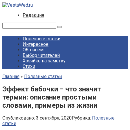
Перейти
к
Редакция
контенту
Поиск:
Полезные статьи
Интересное
Обо всем
Выбор читателей
Хозяйке на заметку
Стихи
Главная
»
Полезные статьи
Эффект бабочки − что значит
термин: описание простыми
словами, примеры из жизни
Опубликовано:
3 сентября, 2020
Рубрика:
Полезные
статьи