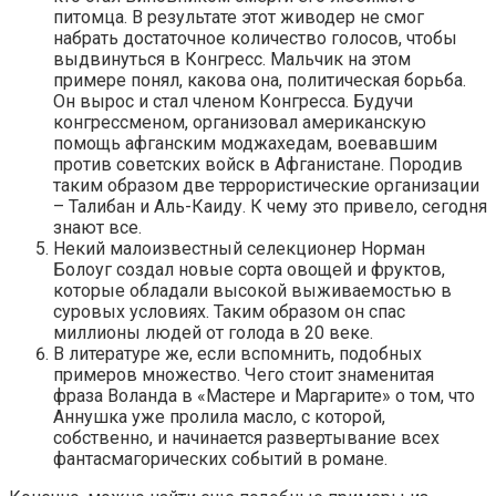
питомца. В результате этот живодер не смог
набрать достаточное количество голосов, чтобы
выдвинуться в Конгресс. Мальчик на этом
примере понял, какова она, политическая борьба.
Он вырос и стал членом Конгресса. Будучи
конгрессменом, организовал американскую
помощь афганским моджахедам, воевавшим
против советских войск в Афганистане. Породив
таким образом две террористические организации
– Талибан и Аль-Каиду. К чему это привело, сегодня
знают все.
Некий малоизвестный селекционер Норман
Болоуг создал новые сорта овощей и фруктов,
которые обладали высокой выживаемостью в
суровых условиях. Таким образом он спас
миллионы людей от голода в 20 веке.
В литературе же, если вспомнить, подобных
примеров множество. Чего стоит знаменитая
фраза Воланда в «Мастере и Маргарите» о том, что
Аннушка уже пролила масло, с которой,
собственно, и начинается развертывание всех
фантасмагорических событий в романе.