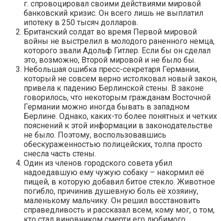
г. спровоцировал своими действиями мировой
банковский кризис. Он всего лишь не выплатил
ипотеку в 250 тысяч долларов.
Британский солдат во время Первой мировой
войны не выстрелил в молодого раненного немца,
которого звали Адольф Гитлер. Если бы он сделал
это, возможно, Второй мировой и не было бы.
Небольшая ошибка пресс-секретаря Германии,
который не совсем верно истолковал новый закон,
привела к падению Берлинской стены. В законе
говорилось, что некоторым гражданам Восточной
Германии можно иногда бывать в западном
Берлине. Однако, каких-то более понятных и четких
пояснений к этой информации в законодательстве
не было. Поэтому, воспользовавшись
обескураженностью полицейских, толпа просто
снесла часть стены.
Один из членов городского совета убил
надоедавшую ему чужую собаку – накормил её
пищей, в которую добавил битое стекло. Животное
погибло, причинив душевную боль её хозяину,
маленькому мальчику. Он решил восстановить
справедливость и рассказал всем, кому мог, о том,
кто стал виновником смерти его любимого