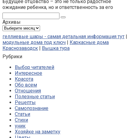
Будущее отцовство – это не только радостное
ожидание ребенка, но и ответственность за его
Поиск:
Архивы
Архивы
геллиевые шары - самая детальная информация тут
|
модульные дома под ключ
|
Каркасные дома
Краснозаводск
|
Вышка тура
Рубрики
Выбор читателей
Интересное
Красота
Обо всем
Отношения
Полезные статьи
Рецепты
Самопознание
Статьи
Стихи
уник
Хозяйке на заметку
Цветы