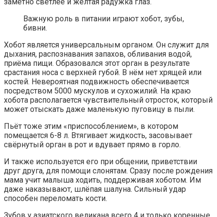
заметно светлее и жёлтая радужка глаз.
Важную роль в питании играют хобот, зубы,
бивни.
Хобот является универсальным органом. Он служит для
дыхания, распознавания запахов, обливания водой,
приёма пищи. Образовался этот орган в результате
срастания носа с верхней губой. В нём нет хрящей или
костей. Невероятная подвижность обеспечивается
посредством 5000 мускулов и сухожилий. На краю
хобота располагается чувствительный отросток, который
может отыскать даже маленькую пуговицу в пыли.
Пьёт тоже этим «приспособлением», в котором
помещается 6-8 л. Втягивает жидкость, засовывает
свёрнутый орган в рот и вдувает прямо в горло.
И также используется его при общении, приветствии
друг друга, для помощи слонятам. Сразу после рождения
мама учит малыша ходить, поддерживая хоботом. Им
даже наказывают, шлёпая шалуна. Сильный удар
способен переломать кости.
Зубов у азиатского великана всего 4 и только коренные.