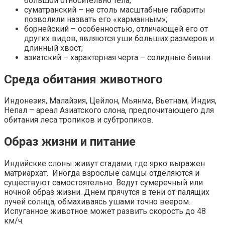
большой относительно тела;
суматранский – не столь масштабные габариты
позволили назвать его «карманным»;
борнейский – особенностью, отличающей его от
других видов, являются уши больших размеров и
длинный хвост;
азиатский – характерная черта – солидные бивни.
Среда обитания животного
Индонезия, Малайзия, Цейлон, Мьянма, Вьетнам, Индия,
Непал – ареал Азиатского слона, предпочитающего для
обитания леса тропиков и субтропиков.
Образ жизни и питание
Индийские слоны живут стадами, где ярко выражен
матриархат. Иногда взрослые самцы отделяются и
существуют самостоятельно. Ведут сумеречный или
ночной образ жизни. Днём прячутся в тени от палящих
лучей солнца, обмахиваясь ушами точно веером.
Испуганное животное может развить скорость до 48
км/ч.