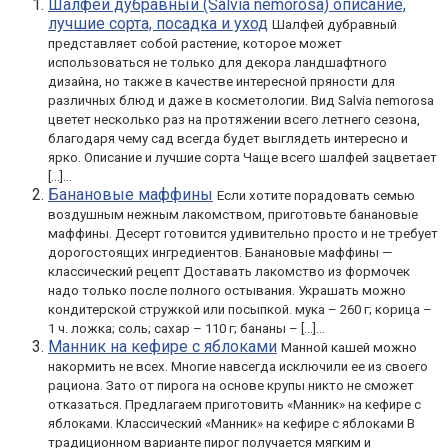
Шалфей дубравный (Salvia nemorosa) описание,
лучшие сорта, посадка и уход
Шалфей дубравный
представляет собой растение, которое может
использоваться не только для декора ландшафтного
дизайна, но также в качестве интересной пряности для
различных блюд и даже в косметологии. Вид Salvia nemorosa
цветет несколько раз на протяжении всего летнего сезона,
благодаря чему сад всегда будет выглядеть интересно и
ярко. Описание и лучшие сорта Чаще всего шалфей зацветает
[…]...
Банановые маффины
Если хотите порадовать семью
воздушным нежным лакомством, приготовьте банановые
маффины. Десерт готовится удивительно просто и не требует
дорогостоящих ингредиентов. Банановые маффины —
классический рецепт Доставать лакомство из формочек
надо только после полного остывания. Украшать можно
кондитерской стружкой или посыпкой. мука – 260 г; корица –
1 ч. ложка; соль; сахар – 110 г; бананы – […]...
Манник на кефире с яблоками
Манной кашей можно
накормить не всех. Многие навсегда исключили ее из своего
рациона. Зато от пирога на основе крупы никто не сможет
отказаться. Предлагаем приготовить «Манник» на кефире с
яблоками. Классический «Манник» на кефире с яблоками В
традиционном варианте пирог получается мягким и