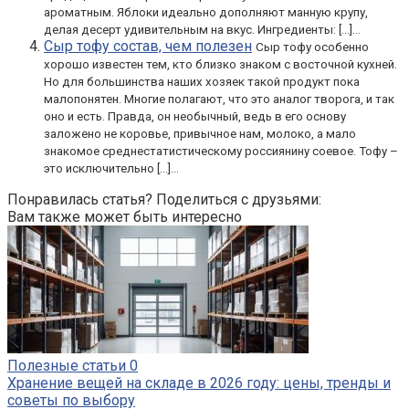
ароматным. Яблоки идеально дополняют манную крупу,
делая десерт удивительным на вкус. Ингредиенты: […]...
Сыр тофу состав, чем полезен
Сыр тофу особенно
хорошо известен тем, кто близко знаком с восточной кухней.
Но для большинства наших хозяек такой продукт пока
малопонятен. Многие полагают, что это аналог творога, и так
оно и есть. Правда, он необычный, ведь в его основу
заложено не коровье, привычное нам, молоко, а мало
знакомое среднестатистическому россиянину соевое. Тофу –
это исключительно […]...
Понравилась статья? Поделиться с друзьями:
Вам также может быть интересно
Полезные статьи
0
Хранение вещей на складе в 2026 году: цены, тренды и
советы по выбору