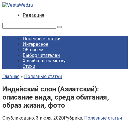
Перейти
к
Редакция
контенту
Поиск:
Полезные статьи
Интересное
Обо всем
Выбор читателей
Хозяйке на заметку
Стихи
Главная
»
Полезные статьи
Индийский слон (Азиатский):
описание вида, среда обитания,
образ жизни, фото
Опубликовано:
3 июля, 2020
Рубрика:
Полезные статьи