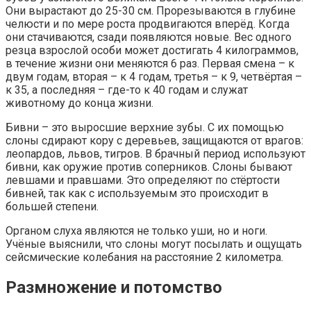
Они вырастают до 25-30 см. Прорезываются в глубине
челюсти и по мере роста продвигаются вперёд. Когда
они стачиваются, сзади появляются новые. Вес одного
резца взрослой особи может достигать 4 килограммов,
в течение жизни они меняются 6 раз. Первая смена – к
двум годам, вторая – к 4 годам, третья – к 9, четвёртая –
к 35, а последняя – где-то к 40 годам и служат
животному до конца жизни.
Бивни – это выросшие верхние зубы. С их помощью
слоны сдирают кору с деревьев, защищаются от врагов:
леопардов, львов, тигров. В брачный период используют
бивни, как оружие против соперников. Слоны бывают
левшами и правшами. Это определяют по стёртости
бивней, так как с используемым это происходит в
большей степени.
Органом слуха являются не только уши, но и ноги.
Учёные выяснили, что слоны могут посылать и ощущать
сейсмические колебания на расстояние 2 километра.
Размножение и потомство