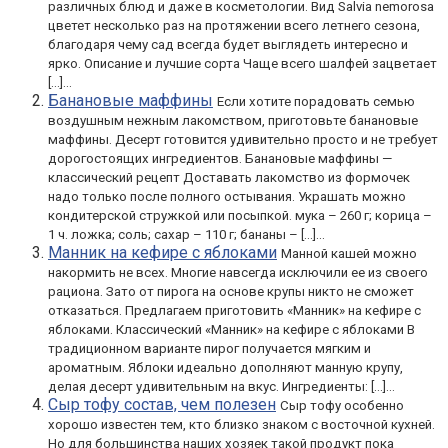
различных блюд и даже в косметологии. Вид Salvia nemorosa
цветет несколько раз на протяжении всего летнего сезона,
благодаря чему сад всегда будет выглядеть интересно и
ярко. Описание и лучшие сорта Чаще всего шалфей зацветает
[…]...
Банановые маффины
Если хотите порадовать семью
воздушным нежным лакомством, приготовьте банановые
маффины. Десерт готовится удивительно просто и не требует
дорогостоящих ингредиентов. Банановые маффины —
классический рецепт Доставать лакомство из формочек
надо только после полного остывания. Украшать можно
кондитерской стружкой или посыпкой. мука – 260 г; корица –
1 ч. ложка; соль; сахар – 110 г; бананы – […]...
Манник на кефире с яблоками
Манной кашей можно
накормить не всех. Многие навсегда исключили ее из своего
рациона. Зато от пирога на основе крупы никто не сможет
отказаться. Предлагаем приготовить «Манник» на кефире с
яблоками. Классический «Манник» на кефире с яблоками В
традиционном варианте пирог получается мягким и
ароматным. Яблоки идеально дополняют манную крупу,
делая десерт удивительным на вкус. Ингредиенты: […]...
Сыр тофу состав, чем полезен
Сыр тофу особенно
хорошо известен тем, кто близко знаком с восточной кухней.
Но для большинства наших хозяек такой продукт пока