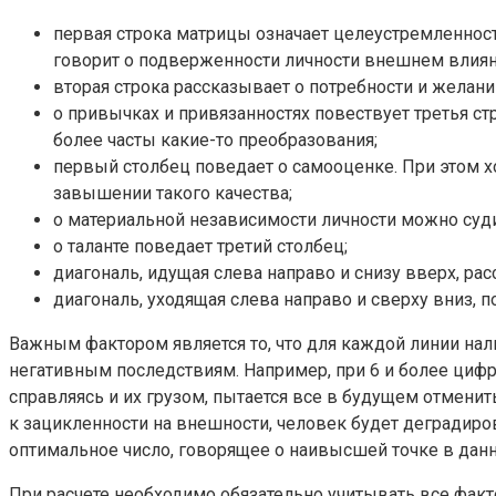
первая строка матрицы означает целеустремленность
говорит о подверженности личности внешнем влия
вторая строка рассказывает о потребности и желани
о привычках и привязанностях повествует третья с
более часты какие-то преобразования;
первый столбец поведает о самооценке. При этом хо
завышении такого качества;
о материальной независимости личности можно суди
о таланте поведает третий столбец;
диагональ, идущая слева направо и снизу вверх, рас
диагональ, уходящая слева направо и сверху вниз, п
Важным фактором является то, что для каждой линии нал
негативным последствиям. Например, при 6 и более цифр
справляясь и их грузом, пытается все в будущем отмени
к зацикленности на внешности, человек будет деградиров
оптимальное число, говорящее о наивысшей точке в данн
При расчете необходимо обязательно учитывать все факт