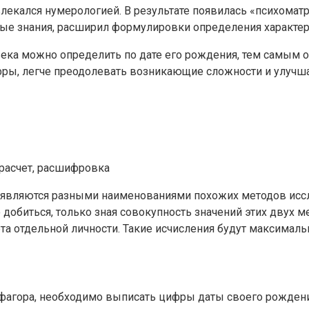
лекался нумерологией. В результате появилась «психоматр
ые знания, расширил формулировки определения характера
овека можно определить по дате его рождения, тем самы
фры, легче преодолевать возникающие сложности и улучш
 являются разными наименованиями похожих методов иссле
 добиться, только зная совокупность значений этих двух 
та отдельной личности. Такие исчисления будут максимал
ифагора, необходимо выписать цифры даты своего рожден