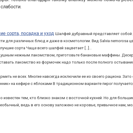
слабости.
е сорта, посадка и уход
Шалфей дубравный представляет собой р
ти для различных блюд и даже в косметологии. Вид Salvia nemorosa цв
 лучшие сорта Чаще всего шалфей зацветает […]...
душным нежным лакомством, приготовьте банановые маффины. Десерт 
тавать лакомство из формочек надо только после полного остывания
мить не всех. Многие навсегда исключили ее из своего рациона. Зато 
анник» на кефире с яблоками В традиционном варианте пирог получает
 известен тем, кто близко знаком с восточной кухней. Но для больши
он необычный, ведь в его основу заложено не коровье, привычное нам, 