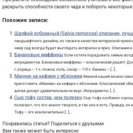
раскрыть способности своего чада и побороть некоторые 
Похожие записи:
Шалфей дубравный (Salvia nemorosa) описание, лучши
ландшафтного дизайна, но также в качестве интересной прянос
чему сад всегда будет выглядеть интересно и ярко. Описание и
Банановые маффины
Если хотите порадовать семью воз
ингредиентов. Банановые маффины — классический рецепт Дос
г; корица – 1 ч. ложка; соль; сахар – 110 г; бананы – […]...
Манник на кефире с яблоками
Манной кашей можно накор
приготовить «Манник» на кефире с яблоками. Классический «М
делая десерт удивительным на вкус. Ингредиенты: […]...
Сыр тофу состав, чем полезен
Сыр тофу особенно хорошо
полагают, что это аналог творога, и так оно и есть. Правда, 
Тофу – это исключительно […]...
Понравилась статья? Поделиться с друзьями:
Вам также может быть интересно