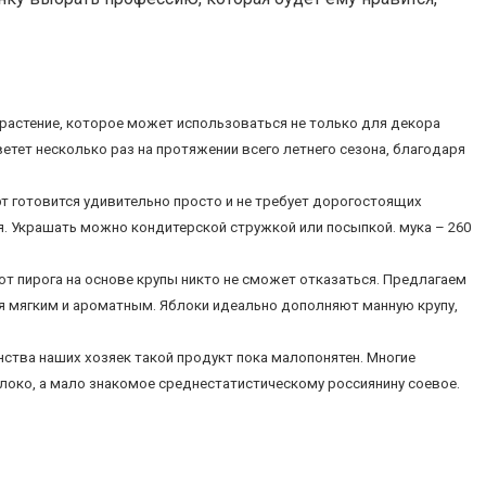
астение, которое может использоваться не только для декора
етет несколько раз на протяжении всего летнего сезона, благодаря
готовится удивительно просто и не требует дорогостоящих
. Украшать можно кондитерской стружкой или посыпкой. мука – 260
от пирога на основе крупы никто не сможет отказаться. Предлагаем
ся мягким и ароматным. Яблоки идеально дополняют манную крупу,
нства наших хозяек такой продукт пока малопонятен. Многие
молоко, а мало знакомое среднестатистическому россиянину соевое.