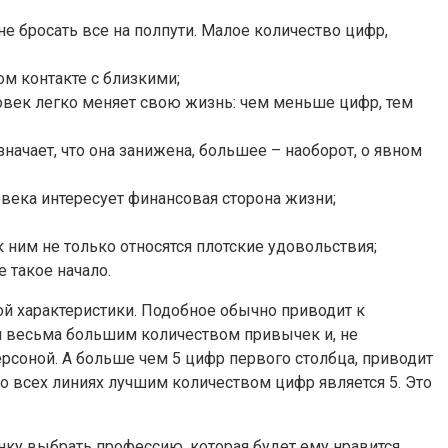
е бросать все на полпути. Малое количество цифр,
ом контакте с близкими;
ловек легко меняет свою жизнь: чем меньше цифр, тем
ачает, что она занижена, большее – наоборот, о явном
века интересует финансовая сторона жизни;
к ним не только относятся плотские удовольствия;
 такое начало.
ой характеристики. Подобное обычно приводит к
ен весьма большим количеством привычек и, не
ерсоной. А больше чем 5 цифр первого столбца, приводит
Во всех линиях лучшим количеством цифр является 5. Это
нку выбрать профессию, которая будет ему нравится,