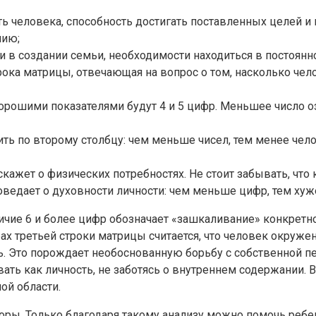
 человека, способность достигать поставленных целей и н
нию;
и в создании семьи, необходимости находиться в постоянн
трока матрицы, отвечающая на вопрос о том, насколько че
рошими показателями будут 4 и 5 цифр. Меньшее число озн
ть по второму столбцу: чем меньше чисел, тем менее чело
скажет о физических потребностях. Не стоит забывать, что 
оведает о духовности личности: чем меньше цифр, тем хуже
ичие 6 и более цифр обозначает «зашкаливание» конкретн
ах третьей строки матрицы считается, что человек окруж
ть. Это порождает необоснованную борьбу с собственной п
ать как личность, не заботясь о внутреннем содержании. 
ой области.
оры. Только благодаря такому анализу можно помочь ребе