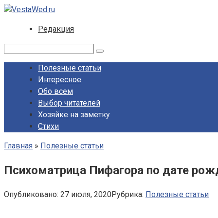
Перейти
к
Редакция
контенту
Поиск:
Полезные статьи
Интересное
Обо всем
Выбор читателей
Хозяйке на заметку
Стихи
Главная
»
Полезные статьи
Психоматрица Пифагора по дате рож
Опубликовано:
27 июля, 2020
Рубрика:
Полезные статьи