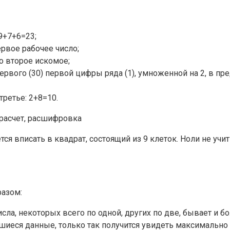
9+7+6=23;
рвое рабочее число;
о второе искомое;
первого (30) первой цифры ряда (1), умноженной на 2, в п
третье: 2+8=10.
ся вписать в квадрат, состоящий из 9 клеток. Ноли не уч
разом:
исла, некоторых всего по одной, других по две, бывает и 
шиеся данные, только так получится увидеть максимально