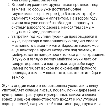
или культурных растений.
Второй год развития хруща также протекает под
землей. Но особь уже достигает более
внушительных размеров (до 5 сантиметров) и
отличается хорошим аппетитом. На втором году
жизни она уже способна объедать корневую
систему взрослого дерева, нанося тем самым
ощутимый вред растениям.
За третий год крупная гусеница превращается в
жука, переходя в завершающую стадию своего
жизненного цикла – имаго. Взрослая насекомое
еще некоторое время находится под землей, а
выбирается на поверхность только для спаривания.
В сухую и теплую погоду майские жуки летают
вокруг деревьев и над лугами, ища себе пару.
Самец погибает вскоре по окончании брачного
периода, а самка – после того, как отложит яйца в
землю.
Жук в стадии имаго в естественных условиях в пищу
употребляет сочные листья, побеги, почки деревьев и
кустарников, растущих в умеренных климатических
зонах. В рацион членистоногого входят и культурные
сорта растений, например, яблоня, виноград, груша или