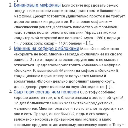
Банановые маффины
Если хотите порадовать семью
воздушным нежным лакомством, приготовьте банановые
маффины. Десерт готовится удивительно просто и не требует
дорогостоящих ингредиентов. Банановые маффины —
классический рецепт Доставать лакомство из формочек
надо только после полного остывания. Украшать можно
кондитерской стружкой или посыпкой. мука – 260 г; корица –
1 ч. ложка; соль; сахар – 110 г; бананы – […]...
Манник на кефире с яблоками
Манной кашей можно
накормить не всех. Многие навсегда исключили ее из своего
рациона. Зато от пирога на основе крупы никто не сможет
отказаться. Предлагаем приготовить «Манник» на кефире с
яблоками. Классический «Манник» на кефире с яблоками В
традиционном варианте пирог получается мягким и
ароматным. Яблоки идеально дополняют манную крупу,
делая десерт удивительным на вкус. Ингредиенты: […]...
Сыр тофу состав, чем полезен
Сыр тофу особенно
хорошо известен тем, кто близко знаком с восточной кухней.
Но для большинства наших хозяек такой продукт пока
малопонятен. Многие полагают, что это аналог творога, и так
оно и есть. Правда, он необычный, ведь в его основу
заложено не коровье, привычное нам, молоко, а мало
знакомое среднестатистическому россиянину соевое. Тофу –