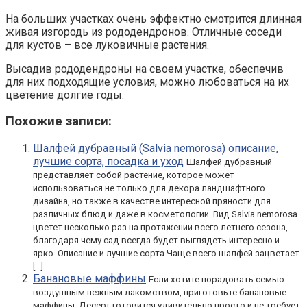
На больших участках очень эффектно смотрится длинная
живая изгородь из рододендронов. Отличные соседи
для кустов – все луковичные растения.
Высадив рододендроны на своем участке, обеспечив
для них подходящие условия, можно любоваться на их
цветение долгие годы.
Похожие записи:
Шалфей дубравный (Salvia nemorosa) описание,
лучшие сорта, посадка и уход
Шалфей дубравный
представляет собой растение, которое может
использоваться не только для декора ландшафтного
дизайна, но также в качестве интересной пряности для
различных блюд и даже в косметологии. Вид Salvia nemorosa
цветет несколько раз на протяжении всего летнего сезона,
благодаря чему сад всегда будет выглядеть интересно и
ярко. Описание и лучшие сорта Чаще всего шалфей зацветает
[…]...
Банановые маффины
Если хотите порадовать семью
воздушным нежным лакомством, приготовьте банановые
маффины. Десерт готовится удивительно просто и не требует