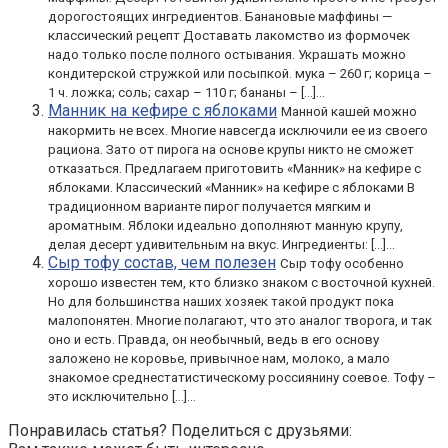
дорогостоящих ингредиентов. Банановые маффины —
классический рецепт Доставать лакомство из формочек
надо только после полного остывания. Украшать можно
кондитерской стружкой или посыпкой. мука – 260 г; корица –
1 ч. ложка; соль; сахар – 110 г; бананы – […]...
Манник на кефире с яблоками
Манной кашей можно
накормить не всех. Многие навсегда исключили ее из своего
рациона. Зато от пирога на основе крупы никто не сможет
отказаться. Предлагаем приготовить «Манник» на кефире с
яблоками. Классический «Манник» на кефире с яблоками В
традиционном варианте пирог получается мягким и
ароматным. Яблоки идеально дополняют манную крупу,
делая десерт удивительным на вкус. Ингредиенты: […]...
Сыр тофу состав, чем полезен
Сыр тофу особенно
хорошо известен тем, кто близко знаком с восточной кухней.
Но для большинства наших хозяек такой продукт пока
малопонятен. Многие полагают, что это аналог творога, и так
оно и есть. Правда, он необычный, ведь в его основу
заложено не коровье, привычное нам, молоко, а мало
знакомое среднестатистическому россиянину соевое. Тофу –
это исключительно […]...
Понравилась статья? Поделиться с друзьями: