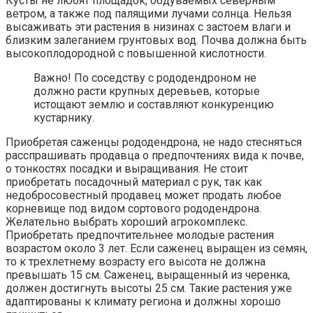
Кусты не любят площадок, обдуваемых северным
ветром, а также под палящими лучами солнца. Нельзя
высаживать эти растения в низинах с застоем влаги и
близким залеганием грунтовых вод. Почва должна быть
высокоплодородной с повышенной кислотности.
Важно! По соседству с рододендроном не
должно расти крупных деревьев, которые
истощают землю и составляют конкуренцию
кустарнику.
Приобретая саженцы рододендрона, не надо стесняться
расспрашивать продавца о предпочтениях вида к почве,
о тонкостях посадки и выращивания. Не стоит
приобретать посадочный материал с рук, так как
недобросовестный продавец может продать любое
корневище под видом сортового рододендрона.
Желательно выбрать хороший агрокомплекс.
Приобретать предпочтительнее молодые растения
возрастом около 3 лет. Если саженец выращен из семян,
то к трехлетнему возрасту его высота не должна
превышать 15 см. Саженец, выращенный из черенка,
должен достигнуть высоты 25 см. Такие растения уже
адаптированы к климату региона и должны хорошо