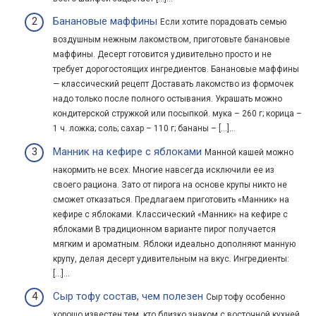
Банановые маффины
Если хотите порадовать семью
воздушным нежным лакомством, приготовьте банановые
маффины. Десерт готовится удивительно просто и не
требует дорогостоящих ингредиентов. Банановые маффины
— классический рецепт Доставать лакомство из формочек
надо только после полного остывания. Украшать можно
кондитерской стружкой или посыпкой. мука – 260 г; корица –
1 ч. ложка; соль; сахар – 110 г; бананы – […]...
Манник на кефире с яблоками
Манной кашей можно
накормить не всех. Многие навсегда исключили ее из
своего рациона. Зато от пирога на основе крупы никто не
сможет отказаться. Предлагаем приготовить «Манник» на
кефире с яблоками. Классический «Манник» на кефире с
яблоками В традиционном варианте пирог получается
мягким и ароматным. Яблоки идеально дополняют манную
крупу, делая десерт удивительным на вкус. Ингредиенты:
[…]...
Сыр тофу состав, чем полезен
Сыр тофу особенно
хорошо известен тем, кто близко знаком с восточной кухней.